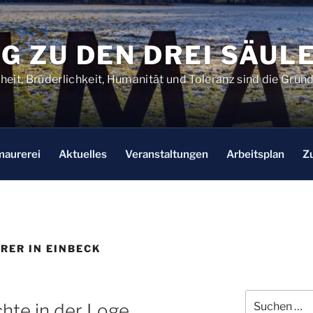
G ZU DEN DREI SÄUL
chheit, Brüderlichkeit, Humanität und Toleranz sind die Gru
maurerei
Aktuelles
Veranstaltungen
Arbeitsplan
Z
RER IN EINBECK
Suchen
hte in der Loge
nach: