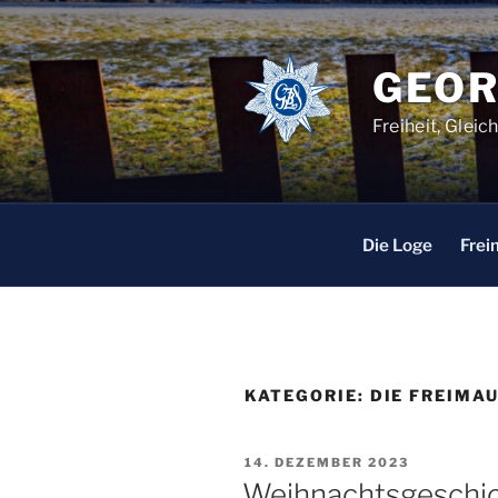
Zum
Inhalt
springen
GEOR
Freiheit, Glei
Die Loge
Frei
KATEGORIE:
DIE FREIMAU
VERÖFFENTLICHT
14. DEZEMBER 2023
AM
Weihnachtsgeschic