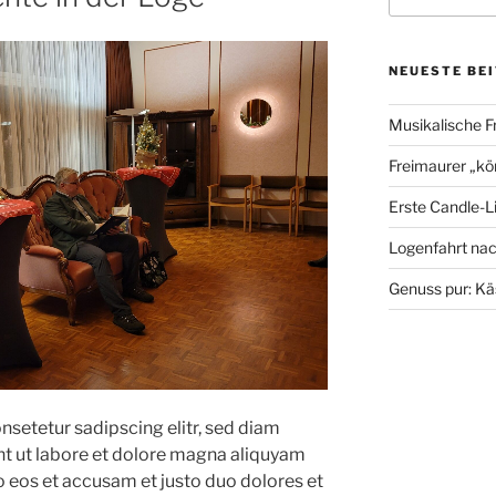
NEUESTE BE
Musikalische F
Freimaurer „kö
Erste Candle-L
Logenfahrt na
Genuss pur: Kä
nsetetur sadipscing elitr, sed diam
t ut labore et dolore magna aliquyam
o eos et accusam et justo duo dolores et