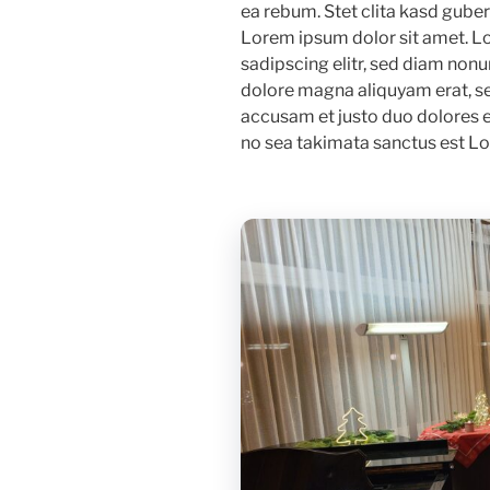
ea rebum. Stet clita kasd gube
Lorem ipsum dolor sit amet. L
sadipscing elitr, sed diam non
dolore magna aliquyam erat, se
accusam et justo duo dolores e
no sea takimata sanctus est Lo