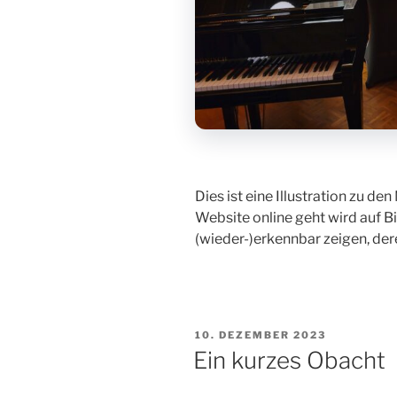
Dies ist eine Illustration zu d
Website online geht wird auf Bi
(wieder-)erkennbar zeigen, dere
VERÖFFENTLICHT
10. DEZEMBER 2023
AM
Ein kurzes Obacht