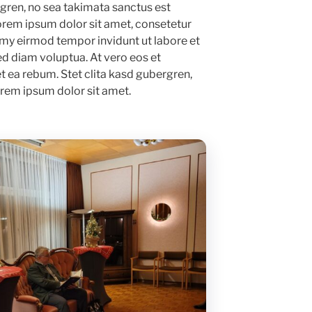
rgren, no sea takimata sanctus est
orem ipsum dolor sit amet, consetetur
umy eirmod tempor invidunt ut labore et
d diam voluptua. At vero eos et
t ea rebum. Stet clita kasd gubergren,
rem ipsum dolor sit amet.