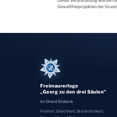
dieser Veranstaltung wurden d
Gewaltfreiprojekten der Grunds
Freimaurerloge
„Georg zu den drei Säulen"
im Orient Einbeck
Freiheit, Gleichheit, Brüderlichkeit,