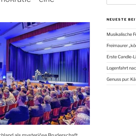
NEUESTE BE
Musikalische F
Freimaurer „kö
Erste Candle-L
Logenfahrt na
Genuss pur: Kä
chland als mysteriöse Bruderschaft