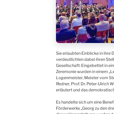
Sie erlaubten Einblicke in ihre
verdeutlichten dabei ihren Ste
Gesellschaft: Eingebettet in e
Zeremonie wurden in einem „
Logenmeister
, Meister vom S
Redner
, Prof. Dr. Peter-Ulrich
erläutert und das demokratisch
Es handelte sich um eine Bene
Förderwerks „Georg zu den dre