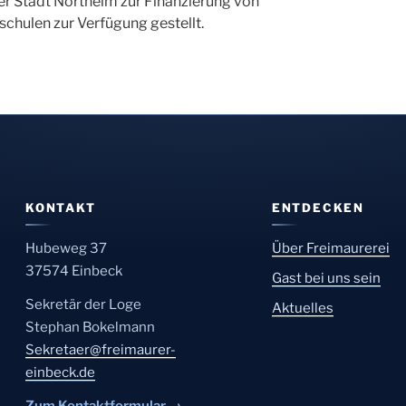
er Stadt Northeim zur Finanzierung von
chulen zur Verfügung gestellt.
KONTAKT
ENTDECKEN
Hubeweg 37
Über Freimaurerei
37574 Einbeck
Gast bei uns sein
Sekretär der Loge
Aktuelles
Stephan Bokelmann
Sekretaer@freimaurer-
einbeck.de
Zum Kontaktformular →