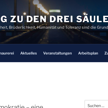
G ZU DEN DREI SÄUL
chheit, Brüderlichkeit, Humanität und Toleranz sind die Gru
maurerei
Aktuelles
Veranstaltungen
Arbeitsplan
Z
Suchen
mokratie – eine
nach: